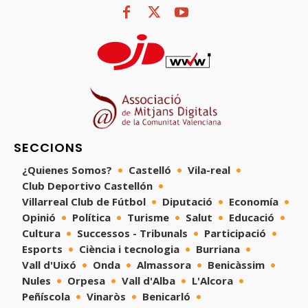
SECCIONS
¿Quienes Somos?
Castelló
Vila-real
Club Deportivo Castellón
Villarreal Club de Fútbol
Diputació
Economía
Opinió
Política
Turisme
Salut
Educació
Cultura
Successos - Tribunals
Participació
Esports
Ciència i tecnologia
Burriana
Vall d'Uixó
Onda
Almassora
Benicàssim
Nules
Orpesa
Vall d'Alba
L'Alcora
Peñíscola
Vinaròs
Benicarló