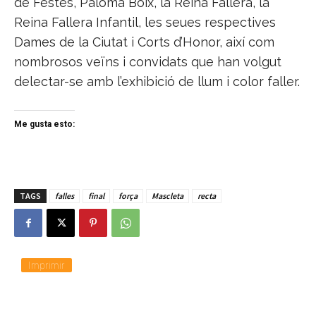
de Festes, Paloma Boix, la Reina Fallera, la
Reina Fallera Infantil, les seues respectives
Dames de la Ciutat i Corts d’Honor, així com
nombrosos veïns i convidats que han volgut
delectar-se amb l’exhibició de llum i color faller.
Me gusta esto:
TAGS
falles
final
força
Mascleta
recta
Imprimir