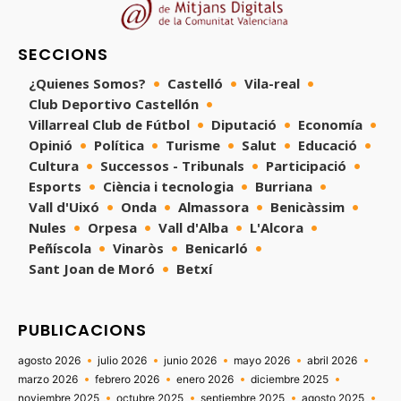
SECCIONS
¿Quienes Somos?
Castelló
Vila-real
Club Deportivo Castellón
Villarreal Club de Fútbol
Diputació
Economía
Opinió
Política
Turisme
Salut
Educació
Cultura
Successos - Tribunals
Participació
Esports
Ciència i tecnologia
Burriana
Vall d'Uixó
Onda
Almassora
Benicàssim
Nules
Orpesa
Vall d'Alba
L'Alcora
Peñíscola
Vinaròs
Benicarló
Sant Joan de Moró
Betxí
PUBLICACIONS
agosto 2026
julio 2026
junio 2026
mayo 2026
abril 2026
marzo 2026
febrero 2026
enero 2026
diciembre 2025
noviembre 2025
octubre 2025
septiembre 2025
agosto 2025