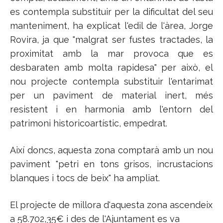
es contempla substituir per la dificultat del seu
manteniment, ha explicat l'edil de l'àrea, Jorge
Rovira, ja que "malgrat ser fustes tractades, la
proximitat amb la mar provoca que es
desbaraten amb molta rapidesa" per això, el
nou projecte contempla substituir l'entarimat
per un paviment de material inert, més
resistent i en harmonia amb l'entorn del
patrimoni historicoartístic, empedrat.
Així doncs, aquesta zona comptarà amb un nou
paviment "petri en tons grisos, incrustacions
blanques i tocs de beix" ha ampliat.
El projecte de millora d'aquesta zona ascendeix
a 58.702,35€ i des de l'Ajuntament es va