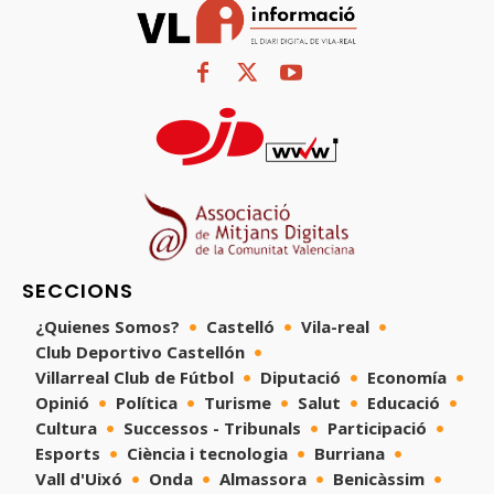
SECCIONS
¿Quienes Somos?
Castelló
Vila-real
Club Deportivo Castellón
Villarreal Club de Fútbol
Diputació
Economía
Opinió
Política
Turisme
Salut
Educació
Cultura
Successos - Tribunals
Participació
Esports
Ciència i tecnologia
Burriana
Vall d'Uixó
Onda
Almassora
Benicàssim