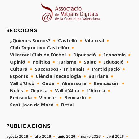
SECCIONS
¿Quienes Somos?
Castelló
Vila-real
Club Deportivo Castellón
Villarreal Club de Fútbol
Diputació
Economía
Opinió
Política
Turisme
Salut
Educació
Cultura
Successos - Tribunals
Participació
Esports
Ciència i tecnologia
Burriana
Vall d'Uixó
Onda
Almassora
Benicàssim
Nules
Orpesa
Vall d'Alba
L'Alcora
Peñíscola
Vinaròs
Benicarló
Sant Joan de Moró
Betxí
PUBLICACIONS
agosto 2026
julio 2026
junio 2026
mayo 2026
abril 2026