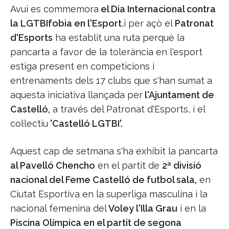
Avui es commemora
el Dia Internacional contra
la LGTBIfobia en l'Esport
,i per açò el
Patronat
d'Esports
ha establit una ruta perquè la
pancarta a favor de la tolerància en l'esport
estiga present en competicions i
entrenaments dels 17 clubs que s'han sumat a
aquesta iniciativa llançada per
l'Ajuntament de
Castelló,
a través del Patronat d'Esports, i el
col·lectiu
'Castelló LGTBI'.
Aquest cap de setmana s'ha exhibit la pancarta
al Pavelló Chencho
en el partit de
2ª divisió
nacional del Feme Castelló de futbol sala,
en
Ciutat Esportiva en la superliga masculina i la
nacional femenina del
Voley l'Illa Grau
i en la
Piscina Olímpica en el partit de segona