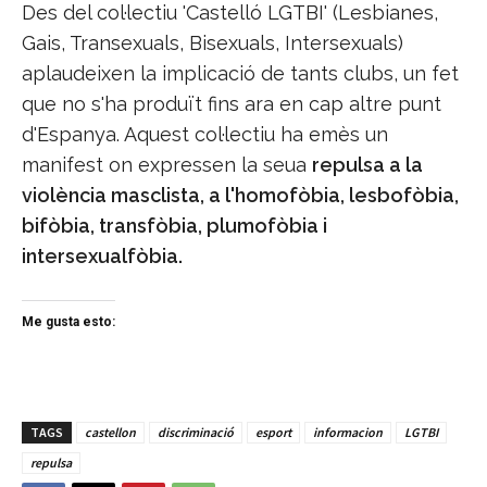
Des del col·lectiu 'Castelló LGTBI' (Lesbianes,
Gais, Transexuals, Bisexuals, Intersexuals)
aplaudeixen la implicació de tants clubs, un fet
que no s'ha produït fins ara en cap altre punt
d'Espanya. Aquest col·lectiu ha emès un
manifest on expressen la seua
repulsa a la
violència masclista, a l'homofòbia, lesbofòbia,
bifòbia, transfòbia, plumofòbia i
intersexualfòbia.
Me gusta esto:
TAGS
castellon
discriminació
esport
informacion
LGTBI
repulsa