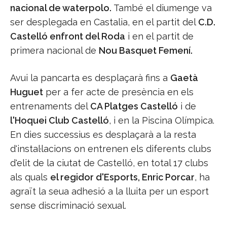
nacional de waterpolo.
També el diumenge va
ser desplegada en Castalia, en el partit del
C.D.
Castelló enfront del Roda
i en el partit de
primera nacional de
Nou Basquet Femení.
Avui la pancarta es desplaçarà fins a
Gaetà
Huguet
per a fer acte de presència en els
entrenaments del
CA Platges Castelló
i de
l'Hoquei Club Castelló
, i en la Piscina Olímpica.
En dies successius es desplaçarà a la resta
d'instal·lacions on entrenen els diferents clubs
d'elit de la ciutat de Castelló, en total 17 clubs
als quals
el regidor d'Esports, Enric Porcar
, ha
agraït la seua adhesió a la lluita per un esport
sense discriminació sexual.