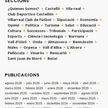
SECCIONS
¿Quienes Somos?
Castelló
Vila-real
Club Deportivo Castellón
Villarreal Club de Fútbol
Diputació
Economía
Opinió
Política
Turisme
Salut
Educació
Cultura
Successos - Tribunals
Participació
Esports
Ciència i tecnologia
Burriana
Vall d'Uixó
Onda
Almassora
Benicàssim
Nules
Orpesa
Vall d'Alba
L'Alcora
Peñíscola
Vinaròs
Benicarló
Sant Joan de Moró
Betxí
PUBLICACIONS
agosto 2026
julio 2026
junio 2026
mayo 2026
abril 2026
marzo 2026
febrero 2026
enero 2026
diciembre 2025
noviembre 2025
octubre 2025
septiembre 2025
agosto 2025
julio 2025
junio 2025
mayo 2025
abril 2025
marzo 2025
febrero 2025
enero 2025
diciembre 2024
noviembre 2024