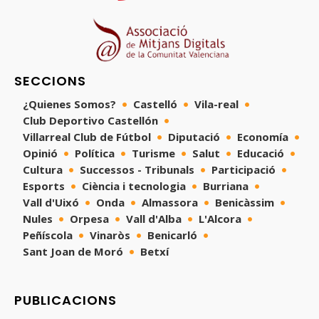
SECCIONS
¿Quienes Somos?
Castelló
Vila-real
Club Deportivo Castellón
Villarreal Club de Fútbol
Diputació
Economía
Opinió
Política
Turisme
Salut
Educació
Cultura
Successos - Tribunals
Participació
Esports
Ciència i tecnologia
Burriana
Vall d'Uixó
Onda
Almassora
Benicàssim
Nules
Orpesa
Vall d'Alba
L'Alcora
Peñíscola
Vinaròs
Benicarló
Sant Joan de Moró
Betxí
PUBLICACIONS