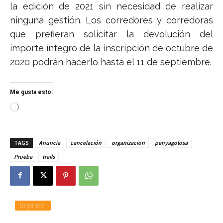
la edición de 2021 sin necesidad de realizar
ninguna gestión. Los corredores y corredoras
que prefieran solicitar la devolución del
importe íntegro de la inscripción de octubre de
2020 podrán hacerlo hasta el 11 de septiembre.
Me gusta esto:
C
a
r
g
TAGS
Anuncia
cancelación
organizacion
penyagolosa
a
n
Prueba
trails
d
o
.
.
.
Imprimir