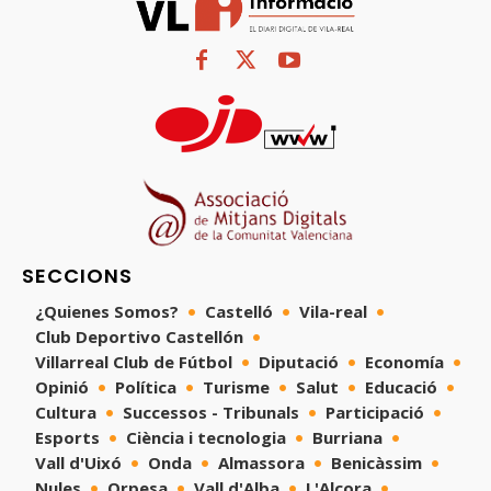
SECCIONS
¿Quienes Somos?
Castelló
Vila-real
Club Deportivo Castellón
Villarreal Club de Fútbol
Diputació
Economía
Opinió
Política
Turisme
Salut
Educació
Cultura
Successos - Tribunals
Participació
Esports
Ciència i tecnologia
Burriana
Vall d'Uixó
Onda
Almassora
Benicàssim
Nules
Orpesa
Vall d'Alba
L'Alcora