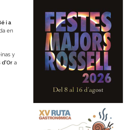
é i a
ida en
inas y
 d'Or
a