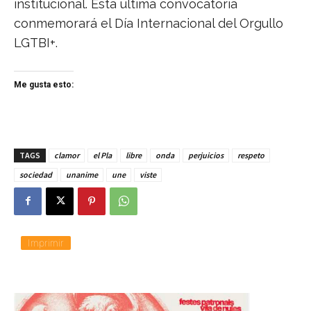
institucional. Esta última convocatoria
conmemorará el Día Internacional del Orgullo
LGTBI+.
Me gusta esto:
TAGS
clamor
el Pla
libre
onda
perjuicios
respeto
sociedad
unanime
une
viste
Imprimir