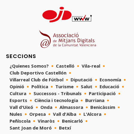
SECCIONS
¿Quienes Somos?
Castelló
Vila-real
Club Deportivo Castellón
Villarreal Club de Fútbol
Diputació
Economía
Opinió
Política
Turisme
Salut
Educació
Cultura
Successos - Tribunals
Participació
Esports
Ciència i tecnologia
Burriana
Vall d'Uixó
Onda
Almassora
Benicàssim
Nules
Orpesa
Vall d'Alba
L'Alcora
Peñíscola
Vinaròs
Benicarló
Sant Joan de Moró
Betxí