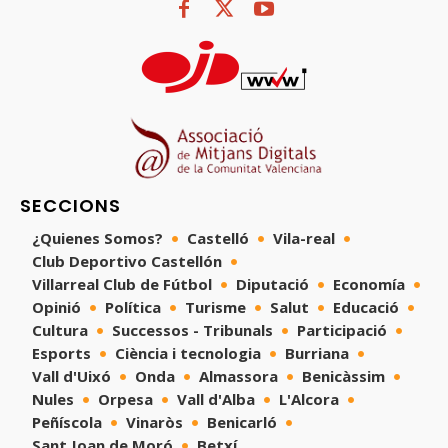
SECCIONS
¿Quienes Somos?
Castelló
Vila-real
Club Deportivo Castellón
Villarreal Club de Fútbol
Diputació
Economía
Opinió
Política
Turisme
Salut
Educació
Cultura
Successos - Tribunals
Participació
Esports
Ciència i tecnologia
Burriana
Vall d'Uixó
Onda
Almassora
Benicàssim
Nules
Orpesa
Vall d'Alba
L'Alcora
Peñíscola
Vinaròs
Benicarló
Sant Joan de Moró
Betxí