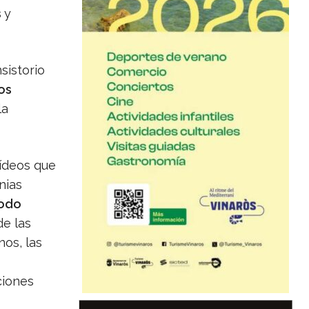
s
y
nsistorio
os
la
vídeos que
nias
odo
de las
nos, las
ciones