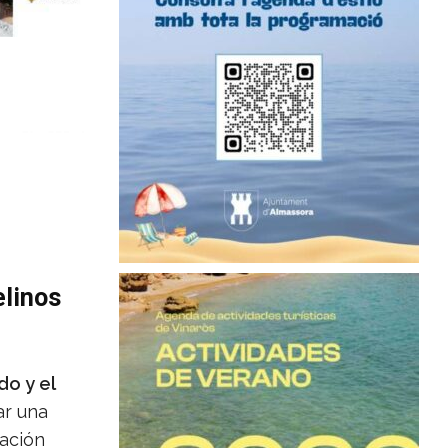
elinos
do y el
ar una
lación