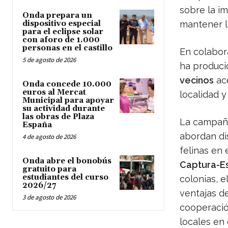
sobre la i
Onda prepara un
dispositivo especial
mantener la
para el eclipse solar
con aforo de 1.000
personas en el castillo
En colabor
5 de agosto de 2026
ha produci
vecinos
ace
Onda concede 10.000
euros al Mercat
localidad 
Municipal para apoyar
su actividad durante
las obras de Plaza
La campaña
España
abordan di
4 de agosto de 2026
felinas en
Onda abre el bonobús
Captura-Es
gratuito para
estudiantes del curso
colonias, e
2026/27
ventajas de
3 de agosto de 2026
cooperació
locales en 