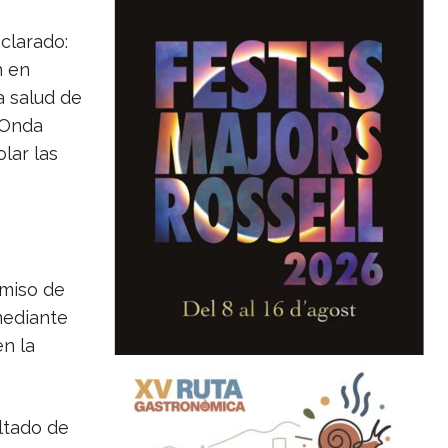
clarado:
n en
a salud de
 Onda
lar las
miso de
mediante
en la
ltado de