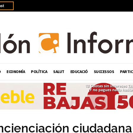
st
Ó
ECONOMÍA
POLÍTICA
SALUT
EDUCACIÓ
SUCCESSOS
PARTIC
cienciación ciudadana