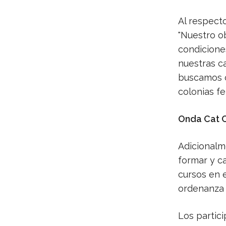
Al respecto
"Nuestro o
condicione
nuestras ca
buscamos c
colonias fe
Onda Cat C
Adicionalm
formar y ca
cursos en e
ordenanza 
Los partic