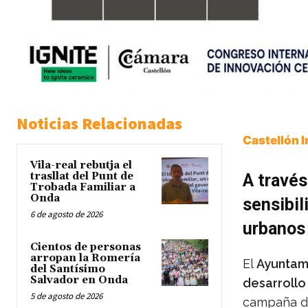
Noticias Relacionadas
Castellón 
Vila-real rebutja el
trasllat del Punt de
A través
Trobada Familiar a
Onda
sensibil
6 de agosto de 2026
urbanos
Cientos de personas
arropan la Romería
El
Ayuntam
del Santísimo
Salvador en Onda
desarrollo
5 de agosto de 2026
campaña de 