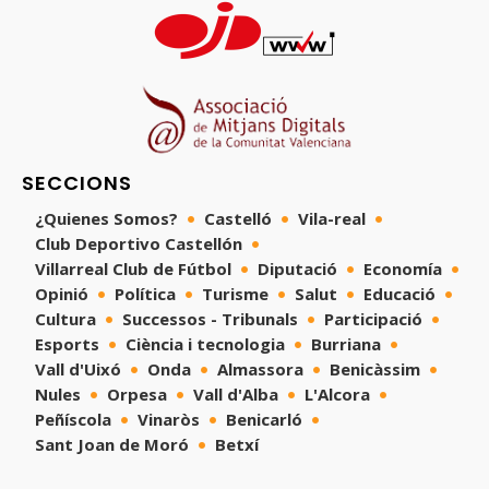
SECCIONS
¿Quienes Somos?
Castelló
Vila-real
Club Deportivo Castellón
Villarreal Club de Fútbol
Diputació
Economía
Opinió
Política
Turisme
Salut
Educació
Cultura
Successos - Tribunals
Participació
Esports
Ciència i tecnologia
Burriana
Vall d'Uixó
Onda
Almassora
Benicàssim
Nules
Orpesa
Vall d'Alba
L'Alcora
Peñíscola
Vinaròs
Benicarló
Sant Joan de Moró
Betxí