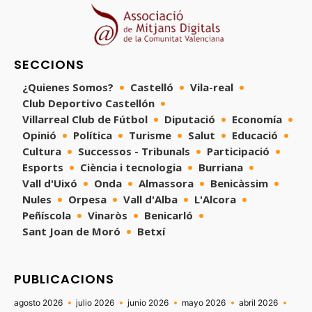
SECCIONS
¿Quienes Somos?
Castelló
Vila-real
Club Deportivo Castellón
Villarreal Club de Fútbol
Diputació
Economía
Opinió
Política
Turisme
Salut
Educació
Cultura
Successos - Tribunals
Participació
Esports
Ciència i tecnologia
Burriana
Vall d'Uixó
Onda
Almassora
Benicàssim
Nules
Orpesa
Vall d'Alba
L'Alcora
Peñíscola
Vinaròs
Benicarló
Sant Joan de Moró
Betxí
PUBLICACIONS
agosto 2026
julio 2026
junio 2026
mayo 2026
abril 2026