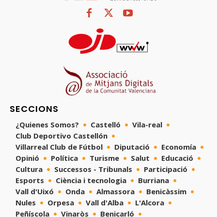
SECCIONS
¿Quienes Somos?
Castelló
Vila-real
Club Deportivo Castellón
Villarreal Club de Fútbol
Diputació
Economía
Opinió
Política
Turisme
Salut
Educació
Cultura
Successos - Tribunals
Participació
Esports
Ciència i tecnologia
Burriana
Vall d'Uixó
Onda
Almassora
Benicàssim
Nules
Orpesa
Vall d'Alba
L'Alcora
Peñíscola
Vinaròs
Benicarló