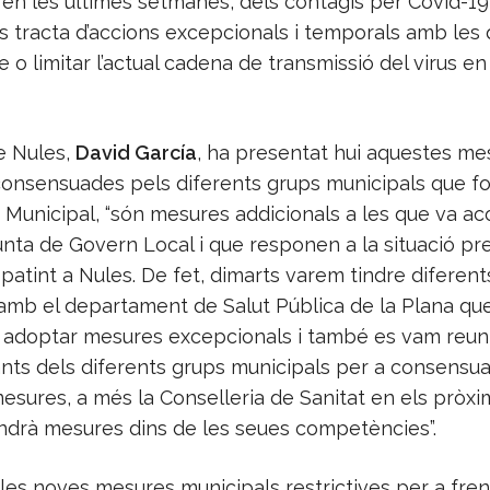
en les últimes setmanes, dels contagis per Covid-19
s tracta d’accions excepcionals i temporals amb les 
 o limitar l’actual cadena de transmissió del virus en 
e Nules,
David García
, ha presentat hui aquestes me
consensuades pels diferents grups municipals que f
 Municipal, “són mesures addicionals a les que va ac
Junta de Govern Local i que responen a la situació p
atint a Nules. De fet, dimarts varem tindre diferent
amb el departament de Salut Pública de la Plana qu
adoptar mesures excepcionals i també es vam reuni
nts dels diferents grups municipals per a consensua
esures, a més la Conselleria de Sanitat en els pròxi
drà mesures dins de les seues competències”.
 les noves mesures municipals restrictives per a fren