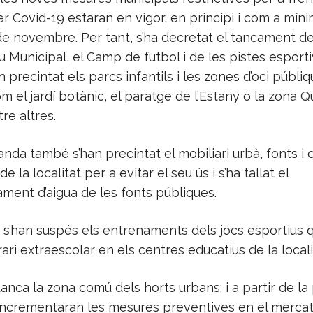
r Covid-19 estaran en vigor, en principi i com a mínim,
de novembre. Per tant, s’ha decretat el tancament de
u Municipal, el Camp de futbol i de les pistes esporti
 precintat els parcs infantils i les zones d’oci públiq
m el jardí botànic, el paratge de l’Estany o la zona Q
re altres.
anda també s’han precintat el mobiliari urbà, fonts i
e la localitat per a evitar el seu ús i s’ha tallat el
ment d’aigua de les fonts públiques.
, s’han suspés els entrenaments dels jocs esportius
orari extraescolar en els centres educatius de la locali
nca la zona comú dels horts urbans; i a partir de la
incrementaran les mesures preventives en el merca