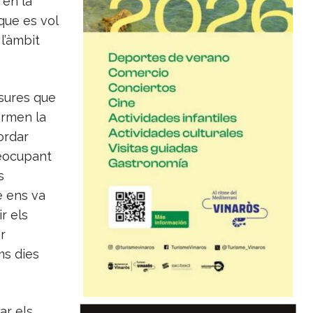
 en la
que es vol
l’àmbit
sures que
ormen la
ordar
reocupant
s
e ens va
r els
r
ms dies
ar els