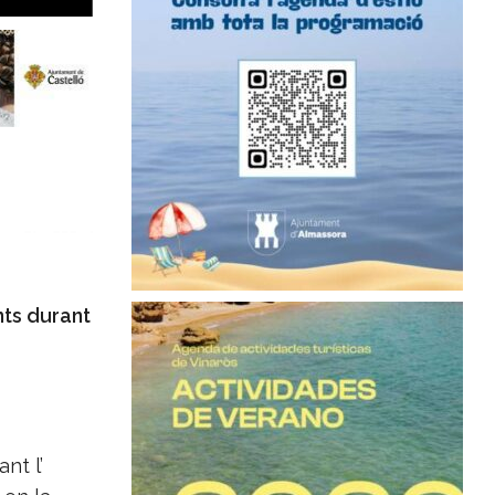
ts durant
nt l’