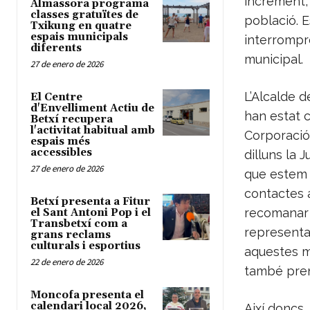
increment, 
Almassora programa
classes gratuïtes de
població. E
Txikung en quatre
espais municipals
interrompre
diferents
municipal.
27 de enero de 2026
L’Alcalde d
El Centre
d'Envelliment Actiu de
han estat 
Betxí recupera
l'activitat habitual amb
Corporació
espais més
accessibles
dilluns la 
27 de enero de 2026
que estem p
contactes 
Betxí presenta a Fitur
recomanar 
el Sant Antoni Pop i el
Transbetxí com a
representa
grans reclams
culturals i esportius
aquestes m
22 de enero de 2026
també pren
Moncofa presenta el
calendari local 2026,
Així doncs,