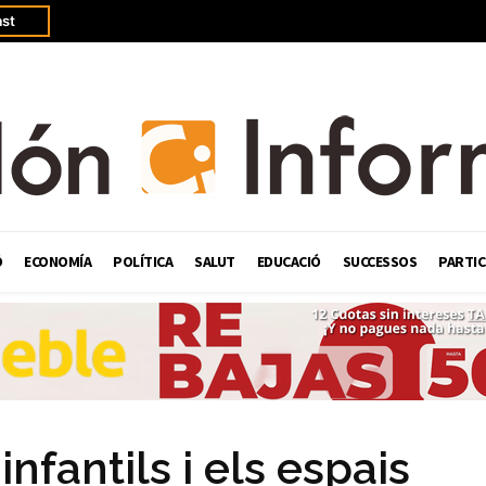
st
Ó
ECONOMÍA
POLÍTICA
SALUT
EDUCACIÓ
SUCCESSOS
PARTIC
nfantils i els espais