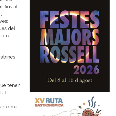
 fins al
l
ves;
ues del
uatre
 cabines
 que tenen
tat.
 pròxima
t