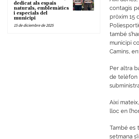
dedicat als espais
contagis pe
naturals, emblemàtics
i especials del
pròxim 15 
municipi
Poliesporti
15 de diciembre de 2025
també s’han
municipi co
Camins, ent
Per altra b
de telèfon d
subministra
Així mateix
lloc en l’h
També es ta
setmana s’