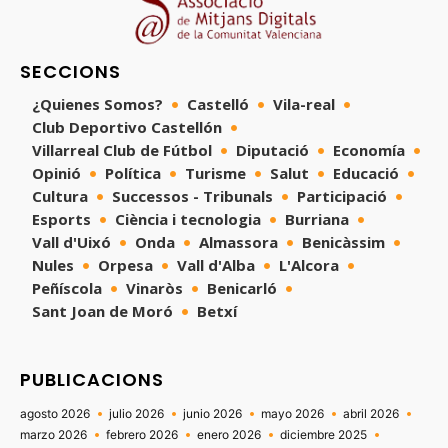
SECCIONS
¿Quienes Somos?
Castelló
Vila-real
Club Deportivo Castellón
Villarreal Club de Fútbol
Diputació
Economía
Opinió
Política
Turisme
Salut
Educació
Cultura
Successos - Tribunals
Participació
Esports
Ciència i tecnologia
Burriana
Vall d'Uixó
Onda
Almassora
Benicàssim
Nules
Orpesa
Vall d'Alba
L'Alcora
Peñíscola
Vinaròs
Benicarló
Sant Joan de Moró
Betxí
PUBLICACIONS
agosto 2026
julio 2026
junio 2026
mayo 2026
abril 2026
marzo 2026
febrero 2026
enero 2026
diciembre 2025