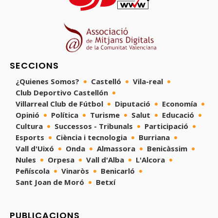
SECCIONS
¿Quienes Somos?
Castelló
Vila-real
Club Deportivo Castellón
Villarreal Club de Fútbol
Diputació
Economía
Opinió
Política
Turisme
Salut
Educació
Cultura
Successos - Tribunals
Participació
Esports
Ciència i tecnologia
Burriana
Vall d'Uixó
Onda
Almassora
Benicàssim
Nules
Orpesa
Vall d'Alba
L'Alcora
Peñíscola
Vinaròs
Benicarló
Sant Joan de Moró
Betxí
PUBLICACIONS