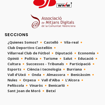
SECCIONS
¿Quienes Somos?
Castelló
Vila-real
Club Deportivo Castellón
Villarreal Club de Fútbol
Diputació
Economía
Opinió
Política
Turisme
Salut
Educació
Cultura
Successos - Tribunals
Participació
Esports
Ciència i tecnologia
Burriana
Vall d'Uixó
Onda
Almassora
Benicàssim
Nules
Orpesa
Vall d'Alba
L'Alcora
Peñíscola
Vinaròs
Benicarló
Sant Joan de Moró
Betxí