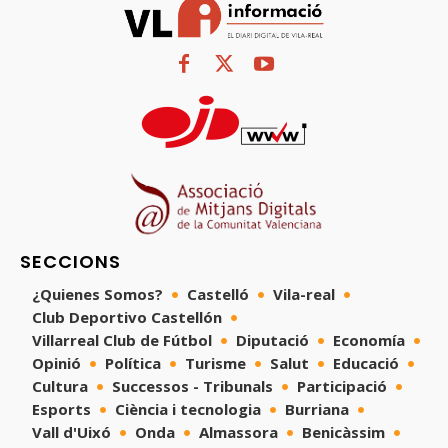
SECCIONS
¿Quienes Somos?
Castelló
Vila-real
Club Deportivo Castellón
Villarreal Club de Fútbol
Diputació
Economía
Opinió
Política
Turisme
Salut
Educació
Cultura
Successos - Tribunals
Participació
Esports
Ciència i tecnologia
Burriana
Vall d'Uixó
Onda
Almassora
Benicàssim