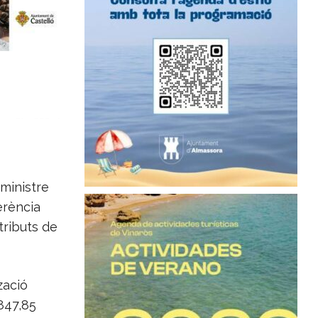
ministre
ferència
tributs de
zació
847,85