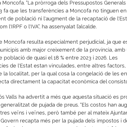
a Moncofa. “La pròrroga dels Pressupostos Generals 
3 fa que les transferències a Moncofa no tinguen e
ent de població ni l'augment de la recaptació de l'Es
m l'IRPF o l'IVA”, ha assenyalat l’alcalde.
e Moncofa resulta especialment perjudicial, ja que e
municipis amb major creixement de la província, amb
població de quasi el 18 % entre 2023 i 2026. Les
ies de l'Estat estan vinculades, entre altres factors, 
 la localitat, per la qual cosa la congelació de les e
cta directament la capacitat econòmica del consisto
s Valls ha advertit a més que aquesta situació es pr
 generalitzat de pujada de preus. “Els costos han a
tres veïns i veïnes, però també per al mateix Ajunta
 Govern recapta més per la pujada dels impostos i d