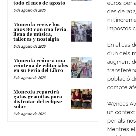
euros per 
todo el mes de agosto
6 de agosto de 2026
des de 202
ni l'increm
Moncofa revive los
impostos co
años 80 con una feria
llena de música,
talleres y nostalgia
En el cas d
5 de agosto de 2026
d'un dels 
Moncofa reúne a una
augment de 
veintena de editoriales
transferènc
en su Feria del Libro
3 de agosto de 2026
població de
compte afe
Moncofa repartirá
gafas gratuitas para
disfrutar del eclipse
Wences Aló
solar
un context
3 de agosto de 2026
per als nos
Mentres el