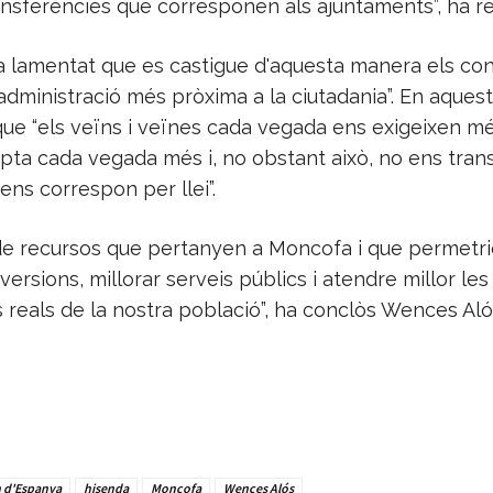
ansferències que corresponen als ajuntaments”, ha re
a lamentat que es castigue d'aquesta manera els cons
administració més pròxima a la ciutadania”. En aquest
que “els veïns i veïnes cada vegada ens exigeixen mé
apta cada vegada més i, no obstant això, no ens trans
ens correspon per llei”.
 de recursos que pertanyen a Moncofa i que permetr
versions, millorar serveis públics i atendre millor les
 reals de la nostra població”, ha conclòs Wences Alós
 d'Espanya
hisenda
Moncofa
Wences Alós