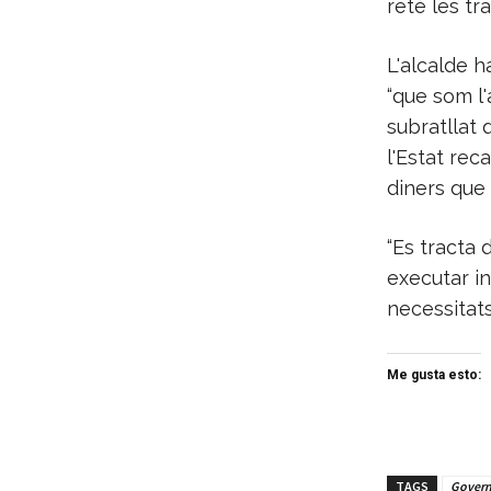
reté les tr
L'alcalde h
“que som l'
subratllat 
l'Estat rec
diners que 
“Es tracta
executar in
necessitats
Me gusta esto:
TAGS
Govern