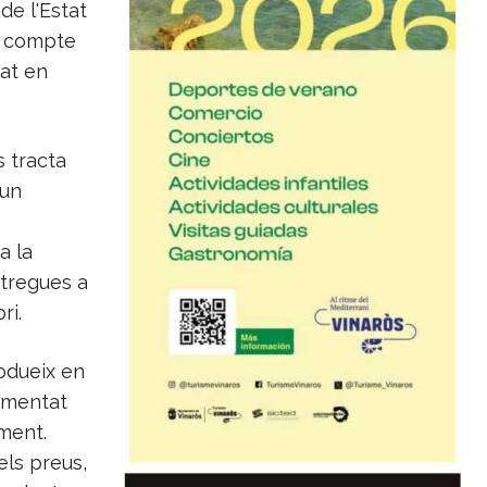
de l'Estat
n compte
tat en
s tracta
 un
a la
ntregues a
ri.
odueix en
ugmentat
ment.
els preus,