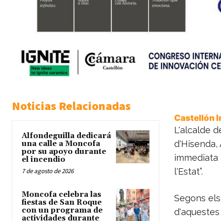
Noticias Relacionadas
Castellón 
L'alcalde d
Alfondeguilla dedicará
d'Hisenda, A
una calle a Moncofa
por su apoyo durante
immediata d
el incendio
l'Estat”.
7 de agosto de 2026
Moncofa celebra las
Segons els 
fiestas de San Roque
con un programa de
d'aquestes
actividades durante