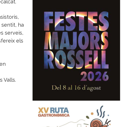
calcat.
istoris,
 sentit, ha
s serveis,
fereix els
ien
 Valls.