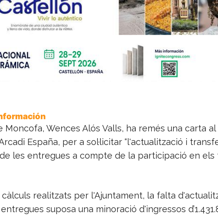
Información
e Moncofa, Wences Alós Valls, ha remés una carta al 
rcadi España, per a sol·licitar “l'actualització i trans
e les entregues a compte de la participació en els 
càlculs realitzats per l'Ajuntament, la falta d'actualit
 entregues suposa una minoració d'ingressos d’1.431.