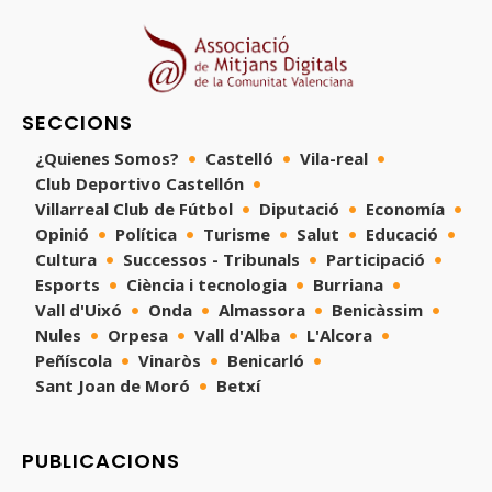
SECCIONS
¿Quienes Somos?
Castelló
Vila-real
Club Deportivo Castellón
Villarreal Club de Fútbol
Diputació
Economía
Opinió
Política
Turisme
Salut
Educació
Cultura
Successos - Tribunals
Participació
Esports
Ciència i tecnologia
Burriana
Vall d'Uixó
Onda
Almassora
Benicàssim
Nules
Orpesa
Vall d'Alba
L'Alcora
Peñíscola
Vinaròs
Benicarló
Sant Joan de Moró
Betxí
PUBLICACIONS