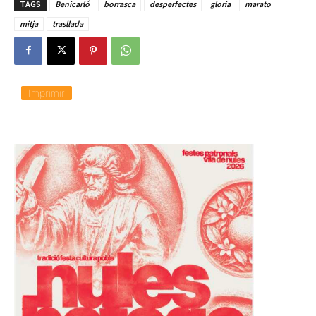
TAGS
Benicarló
borrasca
desperfectes
gloria
marato
mitja
trasllada
Imprimir