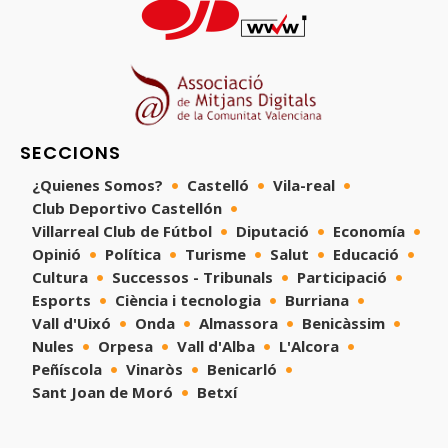
SECCIONS
¿Quienes Somos?
Castelló
Vila-real
Club Deportivo Castellón
Villarreal Club de Fútbol
Diputació
Economía
Opinió
Política
Turisme
Salut
Educació
Cultura
Successos - Tribunals
Participació
Esports
Ciència i tecnologia
Burriana
Vall d'Uixó
Onda
Almassora
Benicàssim
Nules
Orpesa
Vall d'Alba
L'Alcora
Peñíscola
Vinaròs
Benicarló
Sant Joan de Moró
Betxí