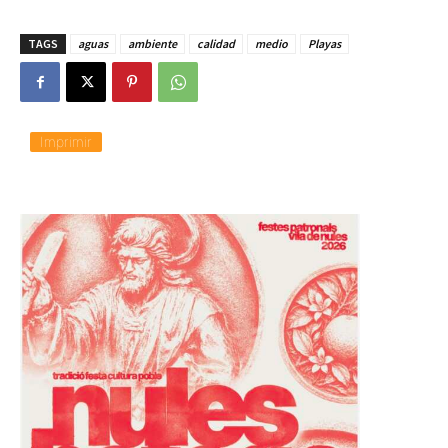
r
g
TAGS
aguas
ambiente
calidad
medio
Playas
a
n
d
o
.
.
Imprimir
.