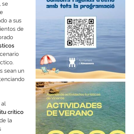
, se
de
ado a sus
ientos de
sorado
sticos
scenario
ctico.
os sean un
otenciando
 al
itu crítico
de la
s