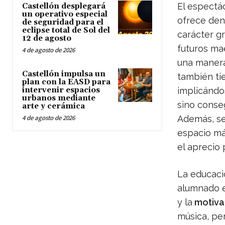
El espectác
Castellón desplegará
un operativo especial
ofrece dent
de seguridad para el
eclipse total de Sol del
carácter g
12 de agosto
futuros ma
4 de agosto de 2026
una manera 
Castellón impulsa un
también ti
plan con la EASD para
intervenir espacios
implicándo
urbanos mediante
sino conse
arte y cerámica
4 de agosto de 2026
Además, se
espacio má
el aprecio 
La educació
alumnado 
y la
motiva
música, pe