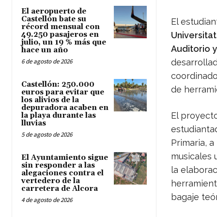
El aeropuerto de
Castellón bate su
El estudia
récord mensual con
49.250 pasajeros en
Universitat
julio, un 19 % más que
Auditorio 
hace un año
6 de agosto de 2026
desarrolla
coordinado
Castellón: 250.000
de herrami
euros para evitar que
los alivios de la
depuradora acaben en
El proyect
la playa durante las
lluvias
estudiantad
5 de agosto de 2026
Primaria, a
musicales u
El Ayuntamiento sigue
sin responder a las
la elaborac
alegaciones contra el
vertedero de la
herramient
carretera de Alcora
bagaje teór
4 de agosto de 2026