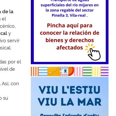
 de la
 el
cénico,
ical
y
vo servir
ical.
das por el
ivel de
 Así, con
o su