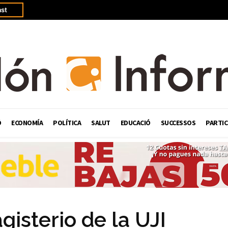
st
Ó
ECONOMÍA
POLÍTICA
SALUT
EDUCACIÓ
SUCCESSOS
PARTIC
isterio de la UJI