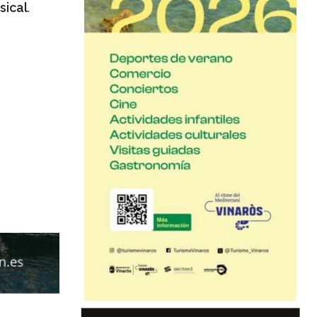
sical
.