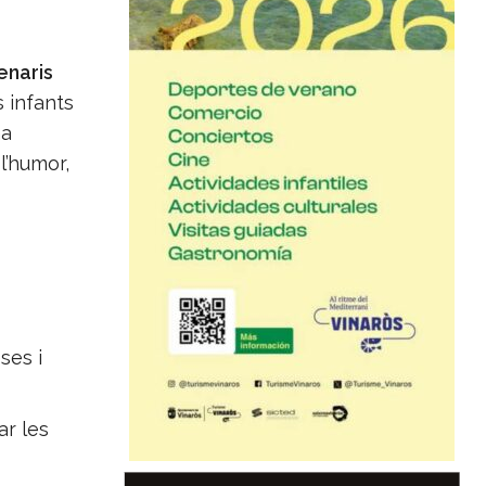
enaris
 infants
na
l’humor,
ses i
ar les