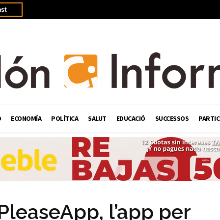
st
Ó
ECONOMÍA
POLÍTICA
SALUT
EDUCACIÓ
SUCCESSOS
PARTIC
 PleaseApp, l’app per