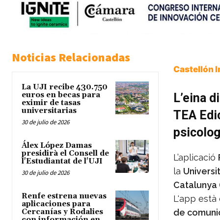
Noticias Relacionadas
Castellón 
La UJI recibe 430.750
euros en becas para
L’eina d
eximir de tasas
universitarias
TEA Edic
30 de julio de 2026
psicolog
Álex López Damas
presidirà el Consell de
L’aplicació
l'Estudiantat de l'UJI
la
Universi
30 de julio de 2026
Catalunya
Renfe estrena nuevas
L'app està 
aplicaciones para
Cercanías y Rodalies
de comunic
con información en