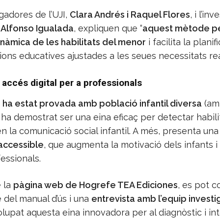
gadores de l’UJI,
Clara Andrés i Raquel Flores
, i l’in
,
Alfonso Igualada
, expliquen que “
aquest mètode p
inàmica de les habilitats del menor
i facilita la planif
ions educatives ajustades a les seues necessitats rea
 accés digital per a professionals
ha estat provada amb població infantil diversa
(am
i ha demostrat ser una eina eficaç per detectar habilit
 en la comunicació social infantil. A més, presenta un
 accessible
, que augmenta la motivació dels infants i 
fessionals.
e la
pàgina web de Hogrefe TEA Ediciones
, es pot c
 del manual d’ús i una
entrevista amb l’equip invest
lupat aquesta eina innovadora per al diagnòstic i in