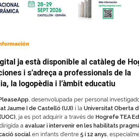
Información
igital ja està disponible al catàleg de H
iones i s’adreça a professionals de la
ia, la logopèdia i l’àmbit educatiu
PleaseApp
, desenvolupada per personal investigad
tat Jaume I de Castelló (UJI)
i la
Universitat Oberta 
 (UOC)
, ja es pot adquirir a través de
Hogrefe TEA Ed
dirigida a
avaluar i intervenir en les habilitats pragm
ació social
en infants d'entre
5 i 12 anys
, especialm