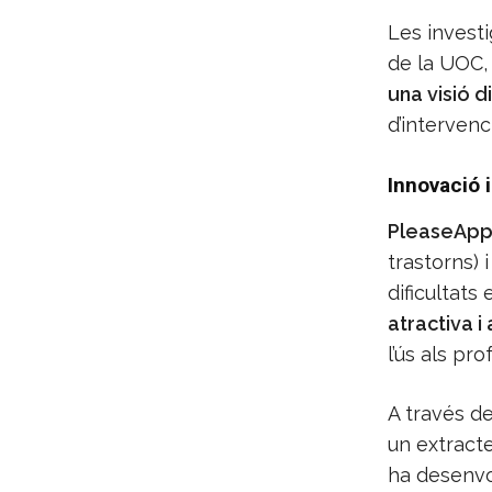
Les investi
de la UOC
una visió d
d’intervenc
Innovació i
PleaseApp 
trastorns) 
dificultats
atractiva i
l’ús als pro
A través d
un extracte
ha desenvo