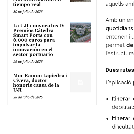
aquells a
tiempo real
30 de julio de 2026
Amb un enf
La UJI convoca los IV
quotidians 
Premios Cátedra
Smart Ports con
entenen i u
6.000 euros para
permet
det
impulsar la
innovación en el
l’estructura
sector portuario
29 de julio de 2026
Dues rutes
Mor Ramon Lapiedra i
Civera, doctor
L’aplicaci
honoris causa de la
UJI
28 de julio de 2026
Itinerari
debilita
Itinerari
dificulta