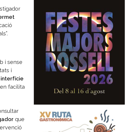
vestigador
ermet
icació
ls”.
b i sense
ats i
a
interfície
en facilita
onsultar
igador
que
tervenció