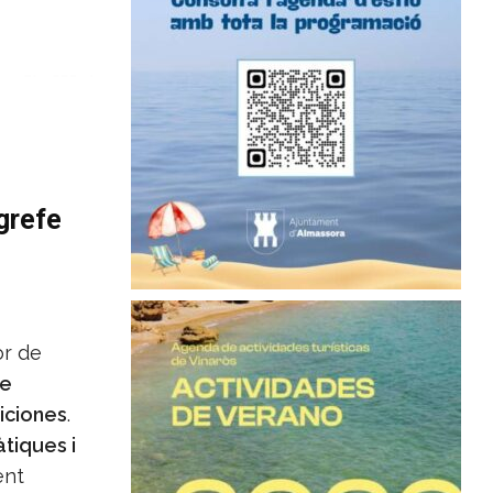
ogrefe
or de
de
iciones
.
àtiques i
ent