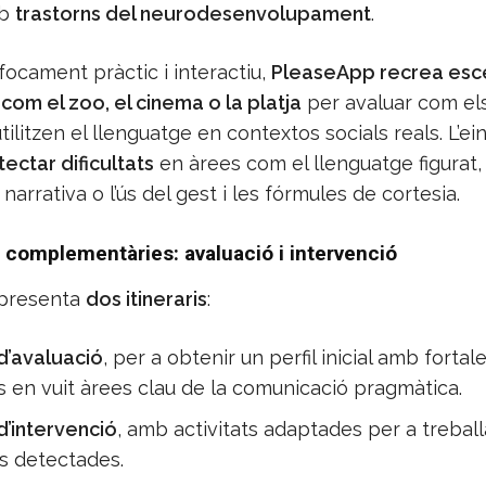
mb
trastorns del neurodesenvolupament
.
ocament pràctic i interactiu,
PleaseApp recrea esc
com el zoo, el cinema o la platja
per avaluar com els
tilitzen el llenguatge en contextos socials reals. L’ei
ectar dificultats
en àrees com el llenguatge figurat, 
 narrativa o l’ús del gest i les fórmules de cortesia.
 complementàries: avaluació i intervenció
ó presenta
dos itineraris
:
 d’avaluació
, per a obtenir un perfil inicial amb fortale
ts en vuit àrees clau de la comunicació pragmàtica.
 d’intervenció
, amb activitats adaptades per a treball
ts detectades.