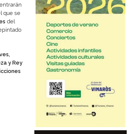
entrarán
l que se
les
del
repintado
ives,
oza y Rey
ricciones