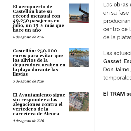
Las
obras 
El aeropuerto de
Castellón bate su
en su fase 
récord mensual con
producirá
49.250 pasajeros en
julio, un 19 % más que
centro de l
hace un año
de la plata
6 de agosto de 2026
Castellón: 250.000
Las actuac
euros para evitar que
los alivios de la
Gasset, Es
depuradora acaben en
Don Jaime
la playa durante las
lluvias
temporales 
5 de agosto de 2026
El TRAM se
El Ayuntamiento sigue
sin responder a las
alegaciones contra el
vertedero de la
carretera de Alcora
4 de agosto de 2026