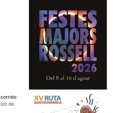
ecorrido
tido de