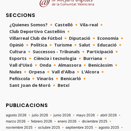
SECCIONS
¿Quienes Somos?
Castelló
Vila-real
Club Deportivo Castellón
Villarreal Club de Fútbol
Diputació
Economía
Opinió
Política
Turisme
Salut
Educació
Cultura
Successos - Tribunals
Participació
Esports
Ciència i tecnologia
Burriana
Vall d'Uixó
Onda
Almassora
Benicàssim
Nules
Orpesa
Vall d'Alba
L'Alcora
Peñíscola
Vinaròs
Benicarló
Sant Joan de Moró
Betxí
PUBLICACIONS
agosto 2026
julio 2026
junio 2026
mayo 2026
abril 2026
marzo 2026
febrero 2026
enero 2026
diciembre 2025
noviembre 2025
octubre 2025
septiembre 2025
agosto 2025