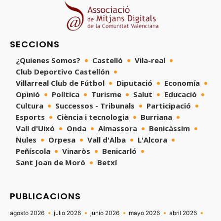
SECCIONS
¿Quienes Somos?
Castelló
Vila-real
Club Deportivo Castellón
Villarreal Club de Fútbol
Diputació
Economía
Opinió
Política
Turisme
Salut
Educació
Cultura
Successos - Tribunals
Participació
Esports
Ciència i tecnologia
Burriana
Vall d'Uixó
Onda
Almassora
Benicàssim
Nules
Orpesa
Vall d'Alba
L'Alcora
Peñíscola
Vinaròs
Benicarló
Sant Joan de Moró
Betxí
PUBLICACIONS
agosto 2026
julio 2026
junio 2026
mayo 2026
abril 2026