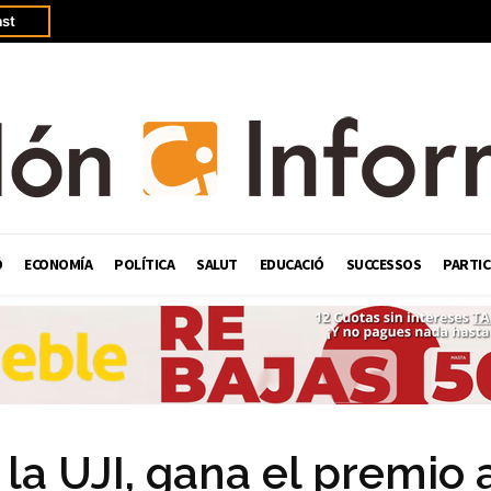
st
Ó
ECONOMÍA
POLÍTICA
SALUT
EDUCACIÓ
SUCCESSOS
PARTIC
la UJI, gana el premio 