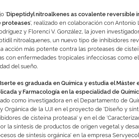
o '
Dipeptidyl nitroalkenes as covalente reversible i
e proteases
', realizado en colaboración con Antonio 
dríguez y Florenci V. González, la joven investigado
idil nitroalquenes, un nuevo tipo de inhibidores rev
a acción más potente contra las proteases de ciste
as con enfermedades tropicales infecciosas como e
dad del sueño.
Iserte es graduada en Química y estudia el Máster 
licada y Farmacología en la especialidad de Quími
pado como investigadora en el Departamento de Quí
y Orgánica de la UJI en el proyecto de 'Diseño y sínt
bidores de cisteína proteasa' y en el de 'Caracteriza
or la síntesis de productos de origen vegetal y desa
cesos de síntesis orgánica' en la empresa Servyecol