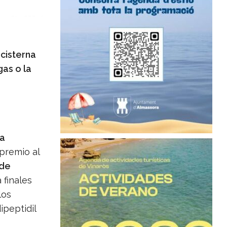
 cisterna
as o la
la
 premio al
 de
 finales
los
ipeptidil