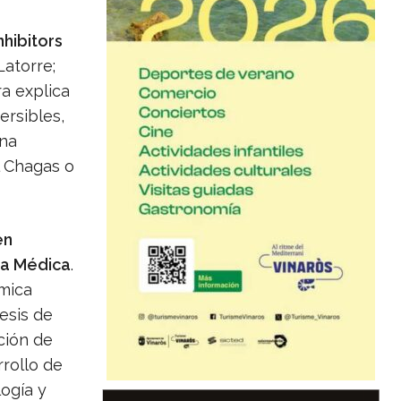
nhibitors
Latorre;
ra explica
ersibles,
ína
l Chagas o
en
ca Médica
.
mica
esis de
ción de
rrollo de
ogía y