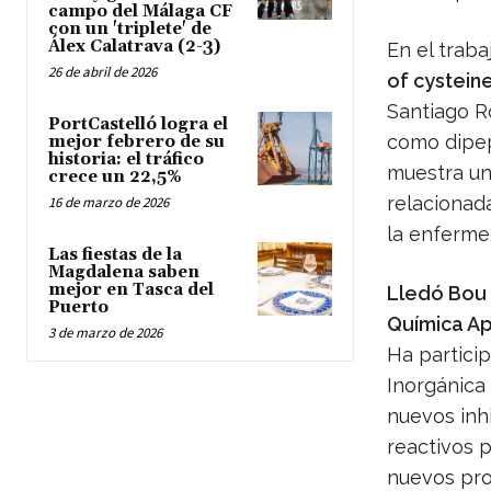
campo del Málaga CF
con un 'triplete' de
Álex Calatrava (2-3)
En el trabaj
26 de abril de 2026
of cystein
Santiago Ro
PortCastelló logra el
como dipept
mejor febrero de su
historia: el tráfico
muestra un
crece un 22,5%
relacionad
16 de marzo de 2026
la enferme
Las fiestas de la
Magdalena saben
mejor en Tasca del
Lledó Bou 
Puerto
Química Ap
3 de marzo de 2026
Ha partici
Inorgánica 
nuevos inhi
reactivos p
nuevos pro