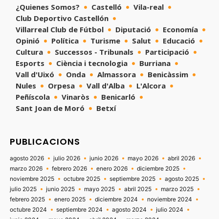
¿Quienes Somos?
Castelló
Vila-real
Club Deportivo Castellón
Villarreal Club de Fútbol
Diputació
Economía
Opinió
Política
Turisme
Salut
Educació
Cultura
Successos - Tribunals
Participació
Esports
Ciència i tecnologia
Burriana
Vall d'Uixó
Onda
Almassora
Benicàssim
Nules
Orpesa
Vall d'Alba
L'Alcora
Peñíscola
Vinaròs
Benicarló
Sant Joan de Moró
Betxí
PUBLICACIONS
agosto 2026
julio 2026
junio 2026
mayo 2026
abril 2026
marzo 2026
febrero 2026
enero 2026
diciembre 2025
noviembre 2025
octubre 2025
septiembre 2025
agosto 2025
julio 2025
junio 2025
mayo 2025
abril 2025
marzo 2025
febrero 2025
enero 2025
diciembre 2024
noviembre 2024
octubre 2024
septiembre 2024
agosto 2024
julio 2024