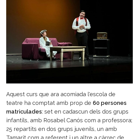
Aquest curs que ara acomiada l'escola de
teatre ha comptat amb prop de
60 persones
matriculades
: set en cadascun dels dos grups
infantils, amb Rosabel Canós com a professora;
25 repartits en dos grups juvenils, un amb
Tamarit com a referent i un altre a càrrec de