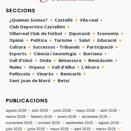
SECCIONS
¿Quienes Somos?
Castelló
Vila-real
Club Deportivo Castellón
Villarreal Club de Fútbol
Diputació
Economía
Opinió
Política
Turisme
Salut
Educació
Cultura
Successos - Tribunals
Participació
Esports
Ciència i tecnologia
Burriana
Vall d'Uixó
Onda
Almassora
Benicàssim
Nules
Orpesa
Vall d'Alba
L'Alcora
Peñíscola
Vinaròs
Benicarló
Sant Joan de Moró
Betxí
PUBLICACIONS
agosto 2026
julio 2026
junio 2026
mayo 2026
abril 2026
marzo 2026
febrero 2026
enero 2026
diciembre 2025
noviembre 2025
octubre 2025
septiembre 2025
agosto 2025
julio 2025
junio 2025
mayo 2025
abril 2025
marzo 2025