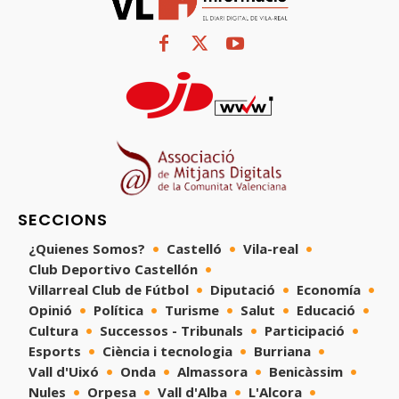
SECCIONS
¿Quienes Somos?
Castelló
Vila-real
Club Deportivo Castellón
Villarreal Club de Fútbol
Diputació
Economía
Opinió
Política
Turisme
Salut
Educació
Cultura
Successos - Tribunals
Participació
Esports
Ciència i tecnologia
Burriana
Vall d'Uixó
Onda
Almassora
Benicàssim
Nules
Orpesa
Vall d'Alba
L'Alcora