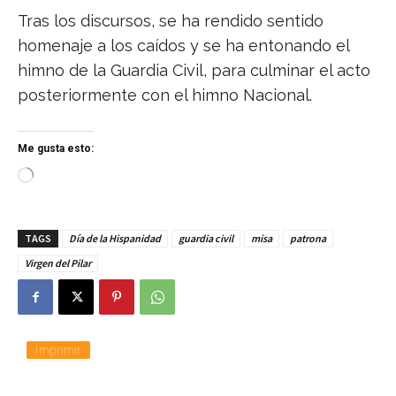
Tras los discursos, se ha rendido sentido
homenaje a los caídos y se ha entonando el
himno de la Guardia Civil, para culminar el acto
posteriormente con el himno Nacional.
Me gusta esto:
C
a
r
g
TAGS
Día de la Hispanidad
guardia civil
misa
patrona
a
n
Virgen del Pilar
d
o
.
.
.
Imprimir