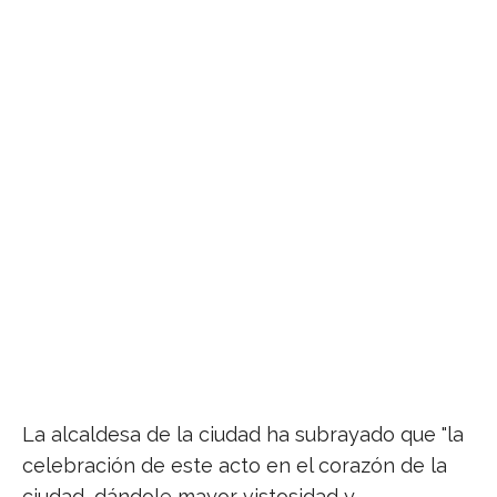
La Guardia Civil celebra El Pilar en la plaza
Mayor
La alcaldesa de la ciudad ha subrayado que "la
celebración de este acto en el corazón de la
ciudad, dándole mayor vistosidad y