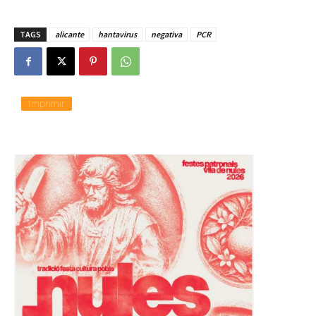
TAGS
alicante
hantavirus
negativa
PCR
Imprimir