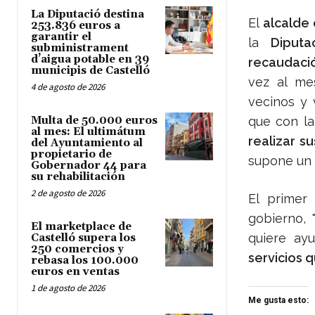
La Diputació destina
El
alcalde 
253.836 euros a
garantir el
la
Diputa
subministrament
d’aigua potable en 39
recaudació
municipis de Castelló
vez al me
4 de agosto de 2026
vecinos y 
Multa de 50.000 euros
que con la
al mes: El ultimátum
realizar s
del Ayuntamiento al
propietario de
supone un 
Gobernador 44 para
su rehabilitación
2 de agosto de 2026
El primer
gobierno, 
El marketplace de
quiere ay
Castelló supera los
250 comercios y
servicios q
rebasa los 100.000
euros en ventas
1 de agosto de 2026
Me gusta esto: