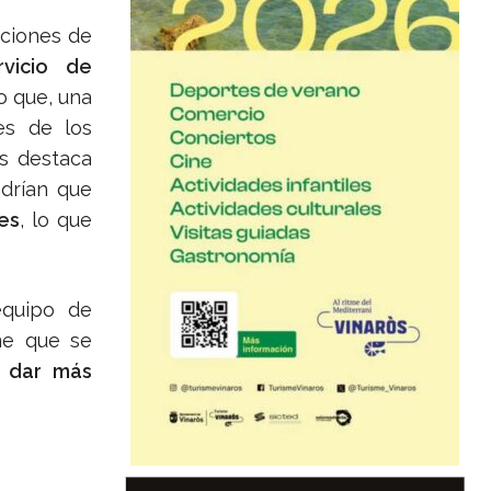
nciones de
rvicio de
o que, una
es de los
s destaca
ndrían que
es
, lo que
equipo de
me que se
 dar más