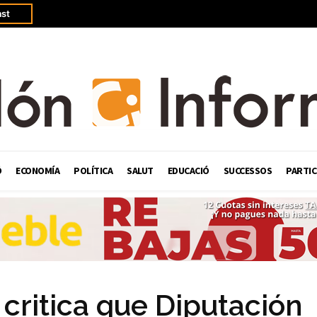
st
Ó
ECONOMÍA
POLÍTICA
SALUT
EDUCACIÓ
SUCCESSOS
PARTIC
 critica que Diputación