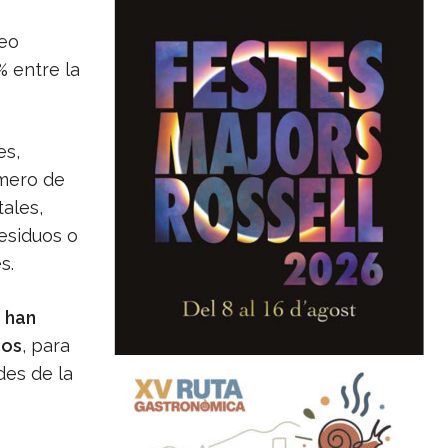
peo
% entre la
es,
imero de
tales,
esiduos o
s.
 han
ros
, para
des de la