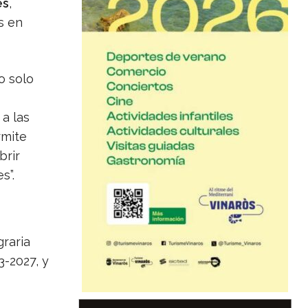
es
,
s en
o solo
 a las
rmite
brir
s”.
graria
-2027, y