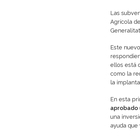
Las subven
Agrícola de
Generalitat
Este nuevo
respondiend
ellos está 
como la re
la implant
En esta pr
aprobado u
una inversi
ayuda que v