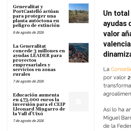
Generalitat y
PortCastelló actúan
Un total
para proteger una
planta autóctona en
ayudas d
peligro de extinción
valor añ
8 de agosto de 2026
valencia
La Generalitat
concede 3 millones en
dinamiza
ayudas LEADER para
proyectos
empresariales y
La
Conselle
servicios en zonas
rurales
por valor
2
7 de agosto de 2026
transforma
agroalimen
Educación aumenta
en 473.000 euros la
inversión para el CEIP
Lleonard Mingarro de
Así lo ha a
la Vall d’Uixó
Miguel Bar
7 de agosto de 2026
de la Fede