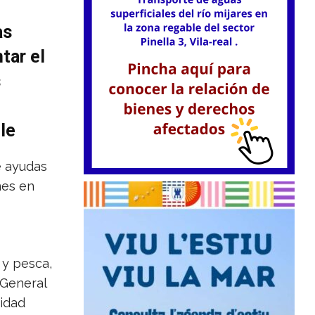
as
tar el
s
le
 ayudas
nes en
 y pesca,
 General
idad