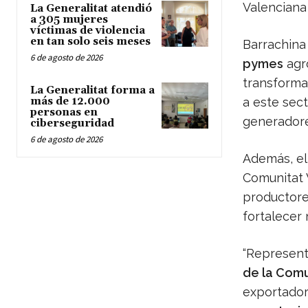
Valenciana
La Generalitat atendió
a 305 mujeres
víctimas de violencia
en tan solo seis meses
Barrachina
6 de agosto de 2026
pymes
agro
transforma
La Generalitat forma a
más de 12.000
a este sec
personas en
generadore
ciberseguridad
6 de agosto de 2026
Además, el 
Comunitat 
productore
fortalecer 
“Represen
de la Comu
exportador