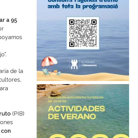
ar a 95
or
Apoyamos
o”.
ria de la
ultores,
ara
Bruto
(PIB)
iones
,
con