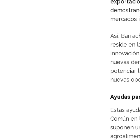
exportacio
demostrand
mercados i
Así, Barrac
reside en l
innovación,
nuevas dem
potenciar l
nuevas opo
Ayudas par
Estas ayuda
Común en l
suponen un
agroalimen