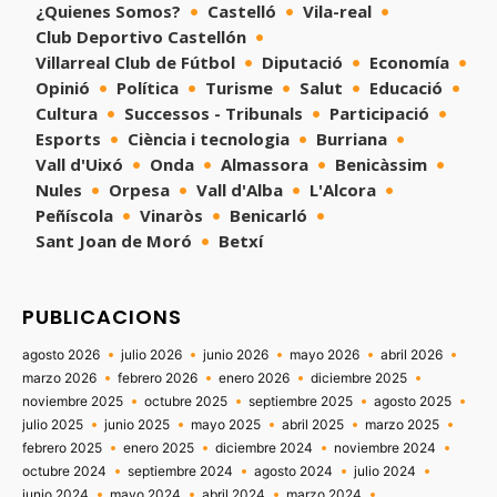
¿Quienes Somos?
Castelló
Vila-real
Club Deportivo Castellón
Villarreal Club de Fútbol
Diputació
Economía
Opinió
Política
Turisme
Salut
Educació
Cultura
Successos - Tribunals
Participació
Esports
Ciència i tecnologia
Burriana
Vall d'Uixó
Onda
Almassora
Benicàssim
Nules
Orpesa
Vall d'Alba
L'Alcora
Peñíscola
Vinaròs
Benicarló
Sant Joan de Moró
Betxí
PUBLICACIONS
agosto 2026
julio 2026
junio 2026
mayo 2026
abril 2026
marzo 2026
febrero 2026
enero 2026
diciembre 2025
noviembre 2025
octubre 2025
septiembre 2025
agosto 2025
julio 2025
junio 2025
mayo 2025
abril 2025
marzo 2025
febrero 2025
enero 2025
diciembre 2024
noviembre 2024
octubre 2024
septiembre 2024
agosto 2024
julio 2024
junio 2024
mayo 2024
abril 2024
marzo 2024