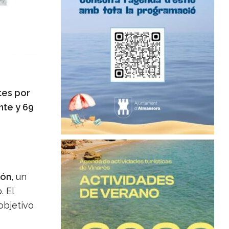
tes por
nte y 69
lón
, un
. El
objetivo