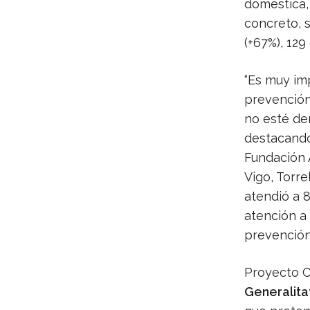
doméstica, 
concreto, 
(+67%), 129
“Es muy imp
prevención
no esté de
destacando
Fundación 
Vigo, Torre
atendió a 8
atención a 
prevención
Proyecto C
Generalita