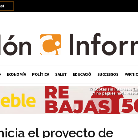
st
Ó
ECONOMÍA
POLÍTICA
SALUT
EDUCACIÓ
SUCCESSOS
PARTIC
icia el proyecto de