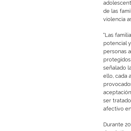
adolescente
de las fami
violencia 
“Las famili
potencial y
personas ad
protegidos 
señalado l
ello, cada 
provocados
aceptación
ser tratad
afectivo en
Durante 20