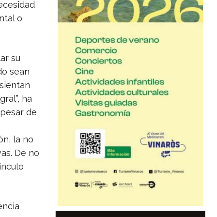
necesidad
ntal o
ar su
ndo sean
 sientan
ral”, ha
 pesar de
n, la no
vas. De no
ínculo
encia