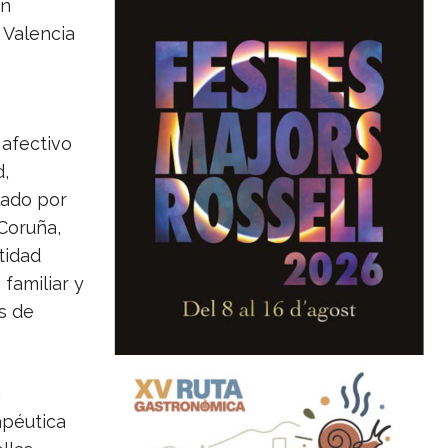
En
 Valencia
 afectivo
,
lado por
Coruña,
tidad
familiar y
es de
a
apéutica