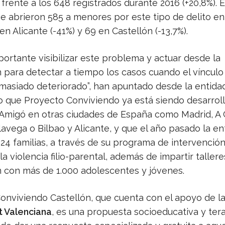
frente a los 648 registrados durante 2016 (+20,8%). 
se abrieron 585 a menores por este tipo de delito en
 en Alicante (-41%) y 69 en Castellón (-13,7%).
ortante visibilizar este problema y actuar desde la
 para detectar a tiempo los casos cuando el vínculo
masiado deteriorado”, han apuntado desde la entidad
 que Proyecto Conviviendo ya está siendo desarrol
Amigó en otras ciudades de España como Madrid, A 
lavega o Bilbao y Alicante, y que el año pasado la en
24 familias, a través de su programa de intervención 
la violencia filio-parental, además de impartir taller
 con más de 1.000 adolescentes y jóvenes.
onviviendo Castellón, que cuenta con el apoyo de l
t Valenciana
, es una propuesta socioeducativa y ter