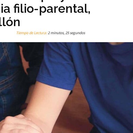
a filio-parental,
llón
Tiempo de Lectura:
2 minutos, 25 segundos