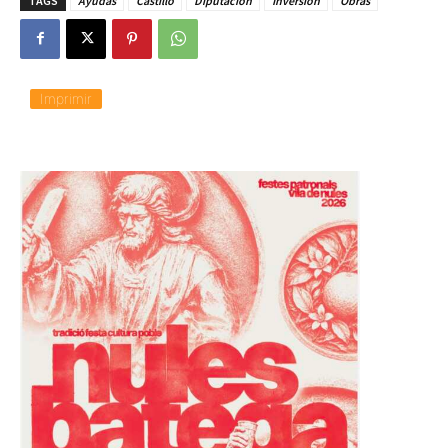
TAGS
Ayudas
Castillo
Diputación
Inversión
Obras
Imprimir