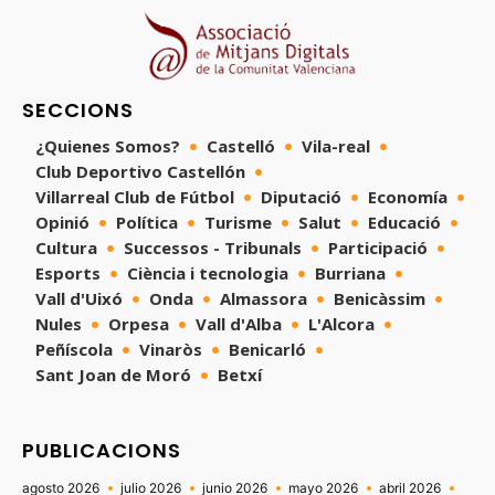
SECCIONS
¿Quienes Somos?
Castelló
Vila-real
Club Deportivo Castellón
Villarreal Club de Fútbol
Diputació
Economía
Opinió
Política
Turisme
Salut
Educació
Cultura
Successos - Tribunals
Participació
Esports
Ciència i tecnologia
Burriana
Vall d'Uixó
Onda
Almassora
Benicàssim
Nules
Orpesa
Vall d'Alba
L'Alcora
Peñíscola
Vinaròs
Benicarló
Sant Joan de Moró
Betxí
PUBLICACIONS
agosto 2026
julio 2026
junio 2026
mayo 2026
abril 2026