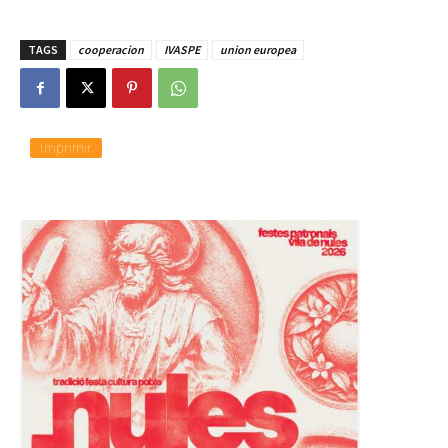
TAGS
cooperacion
IVASPE
union europea
Imprimir