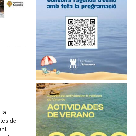
 la
les de
ent