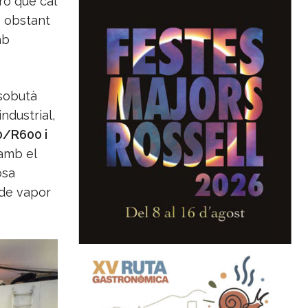
rò que cal
o obstant
mb
isobutà
ndustrial,
/R600 i
amb el
osa
 de vapor