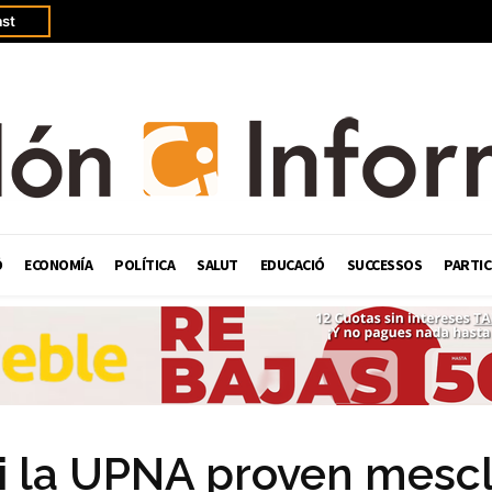
st
Ó
ECONOMÍA
POLÍTICA
SALUT
EDUCACIÓ
SUCCESSOS
PARTIC
 i la UPNA proven mescl