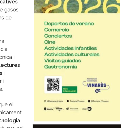
icatives
.
de gasos
ns de
ra
cia
cnica i
tectures
 i
 i
e.
que el
èrmicament
cnologia