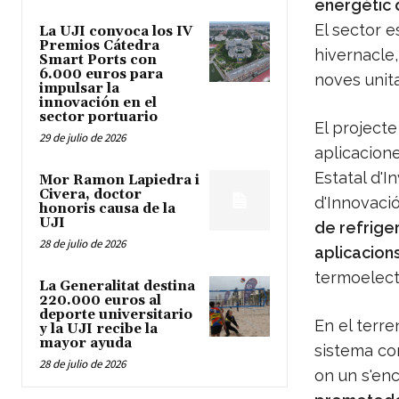
energètic d
El sector e
La UJI convoca los IV
Premios Cátedra
hivernacle
Smart Ports con
6.000 euros para
noves unit
impulsar la
innovación en el
sector portuario
El project
29 de julio de 2026
aplicacione
Estatal d'In
Mor Ramon Lapiedra i
Civera, doctor
d'Innovació
honoris causa de la
UJI
de refriger
28 de julio de 2026
aplicacion
termoelectr
La Generalitat destina
220.000 euros al
deporte universitario
En el terre
y la UJI recibe la
mayor ayuda
sistema con
28 de julio de 2026
on un s'enc