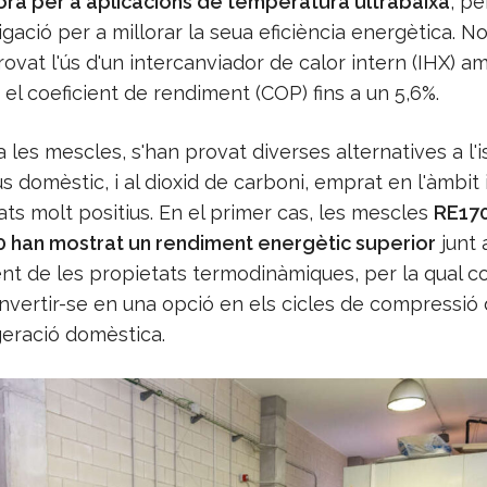
a per a aplicacions de temperatura ultrabaixa
, pe
gació per a millorar la seua eficiència energètica. N
rovat l'ús d'un intercanviador de calor intern (IHX) a
 el coeficient de rendiment (COP) fins a un 5,6%.
a les mescles, s'han provat diverses alternatives a l'
ús domèstic, i al dioxid de carboni, emprat en l'àmbit i
ts molt positius. En el primer cas, les mescles
RE170
han mostrat un rendiment energètic superior
junt 
t de les propietats termodinàmiques, per la qual c
nvertir-se en una opció en els cicles de compressió
geració domèstica.