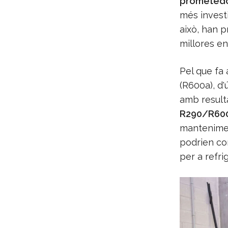
prometedor
més investi
això, han p
millores en
Pel que fa 
(R600a), d'
amb resulta
R290/R600 
mantenimen
podrien co
per a refri