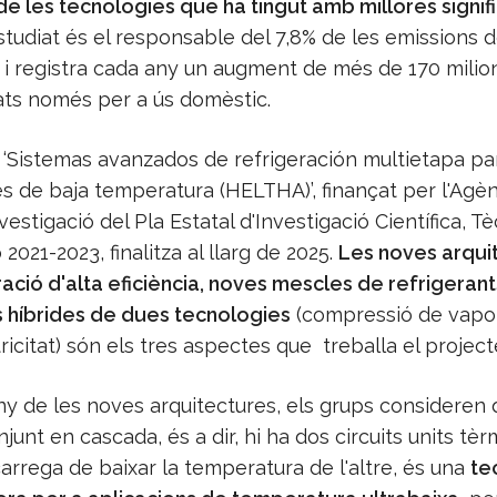
e les tecnologies que ha tingut amb millores signif
studiat és el responsable del 7,8% de les emissions 
, i registra cada any un augment de més de 170 milio
ats només per a ús domèstic.
e ‘Sistemas avanzados de refrigeración multietapa pa
s de baja temperatura (HELTHA)’, finançat per l'Agèn
vestigació del Pla Estatal d'Investigació Científica, Tè
 2021-2023, finalitza al llarg de 2025.
Les noves arqui
ació d'alta eficiència, noves mescles de refrigerants
s híbrides de dues tecnologies
(compressió de vapor
icitat) són els tres aspectes que treballa el project
ny de les noves arquitectures, els grups consideren 
junt en cascada, és a dir, hi ha dos circuits units t
arrega de baixar la temperatura de l'altre, és una
te