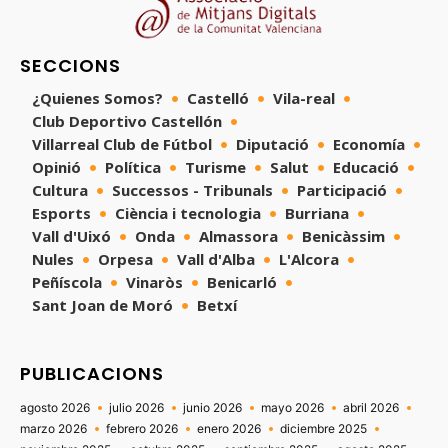
SECCIONS
¿Quienes Somos?
Castelló
Vila-real
Club Deportivo Castellón
Villarreal Club de Fútbol
Diputació
Economía
Opinió
Política
Turisme
Salut
Educació
Cultura
Successos - Tribunals
Participació
Esports
Ciència i tecnologia
Burriana
Vall d'Uixó
Onda
Almassora
Benicàssim
Nules
Orpesa
Vall d'Alba
L'Alcora
Peñíscola
Vinaròs
Benicarló
Sant Joan de Moró
Betxí
PUBLICACIONS
agosto 2026
julio 2026
junio 2026
mayo 2026
abril 2026
marzo 2026
febrero 2026
enero 2026
diciembre 2025