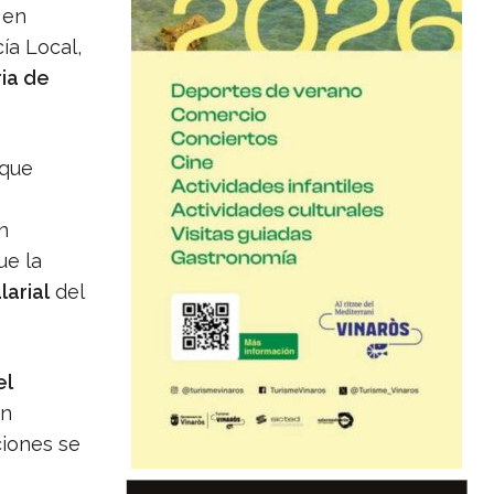
en
cía Local,
ria de
 que
n
ue la
arial
del
el
en
ciones se