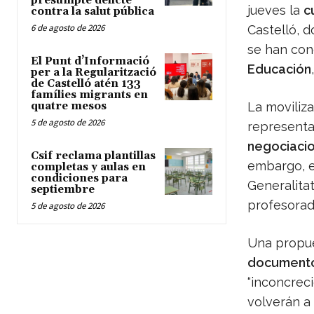
presumpte delicte
jueves la
c
contra la salut pública
6 de agosto de 2026
Castelló, 
se han con
El Punt d’Informació
Educación
per a la Regularització
de Castelló atén 133
famílies migrants en
quatre mesos
La moviliz
5 de agosto de 2026
representa
negociacio
Csif reclama plantillas
embargo, e
completas y aulas en
condiciones para
Generalita
septiembre
profesorad
5 de agosto de 2026
Una propue
documento
“inconcrec
volverán a