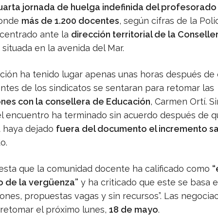
uarta jornada de huelga indefinida del profesorado
donde
más de 1.200 docentes
, según cifras de la Poli
centrado ante la
dirección territorial de la Conselle
, situada en la avenida del Mar.
ación ha tenido lugar apenas unas horas después de
ntes de los sindicatos se sentaran para retomar las
nes con la consellera de Educación
, Carmen Ortí. Si
l encuentro ha terminado sin acuerdo después de q
t haya dejado
fuera del documento el incremento sal
o.
sta que la comunidad docente ha calificado como
“
 de la vergüenza”
y ha criticado que este se basa 
iones, propuestas vagas y sin recursos”. Las negocia
 retomar el próximo lunes,
18 de mayo
.