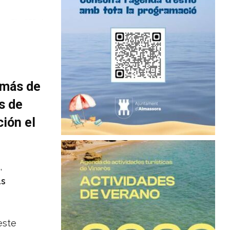
 más de
s de
ción el
,
as
este