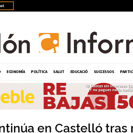
st
Ó
ECONOMÍA
POLÍTICA
SALUT
EDUCACIÓ
SUCCESSOS
PARTIC
tinúa en Castelló tras