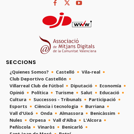
SECCIONS
¿Quienes Somos?
Castelló
Vila-real
Club Deportivo Castellón
Villarreal Club de Fútbol
Diputació
Economía
Opinió
Política
Turisme
Salut
Educació
Cultura
Successos - Tribunals
Participació
Esports
Ciència i tecnologia
Burriana
Vall d'Uixó
Onda
Almassora
Benicàssim
Nules
Orpesa
Vall d'Alba
L'Alcora
Peñíscola
Vinaròs
Benicarló
Sant Joan de Moró
Betxí