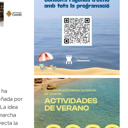
, ha
eñada por
 La idea
 marcha
ecta la