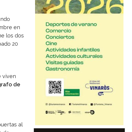
ando
mbre en
ne los dos
ábado 20
 viven
ógrafo de
uertas al