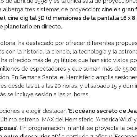
16 de abril de 1998 y es la única sala de proyeccione
 alberga tres sistemas de proyección:
cine en gran
, cine digital 3D (dimensiones de la pantalla 16 x 8
e planetario en directo.
ectoria, ha destacado por ofrecer diferentes propue
s con la historia, la ciencia, la tecnología y la astro
 ha ofrecido más de 73 títulos que han sido vistos p
millones de espectadores y que suman más de 55.00
ión. En Semana Santa, el Hemisfèric amplia sesione
s desde las 11 a las 20 horas, y el sábado 15 y dom
ás se incluye sesión a las 21 horas.
opciones a elegir destacan
'El océano secreto de Jea
último estreno IMAX del Hemisfèric, 'America Wild' 
iposas'
. En programación infantil, se proyecta la pelí
 entre dinosaurios 3D'
a partir de 7 años y
'Escapad