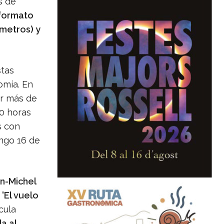
s de
 formato
 metros) y
stas
nomía. En
or más de
0 horas
s con
ingo 16 de
n-Michel
y
'El vuelo
cula
a al