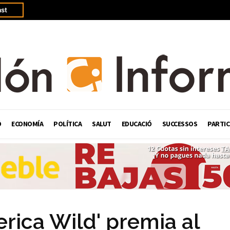
st
Ó
ECONOMÍA
POLÍTICA
SALUT
EDUCACIÓ
SUCCESSOS
PARTIC
rica Wild' premia al