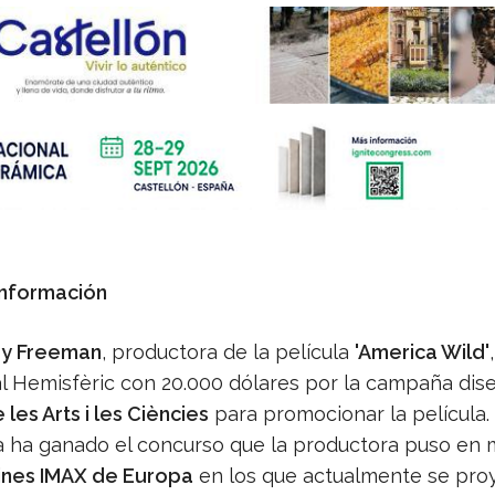
Información
ay Freeman
, productora de la película
'America Wild'
l Hemisfèric con 20.000 dólares por la campaña dis
 les Arts i les Ciències
para promocionar la película.
 ha ganado el concurso que la productora puso en
ines IMAX de Europa
en los que actualmente se proy