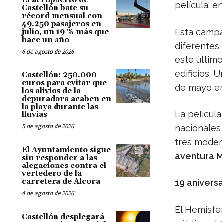
El aeropuerto de
película: e
Castellón bate su
récord mensual con
49.250 pasajeros en
Esta campa
julio, un 19 % más que
hace un año
diferentes
6 de agosto de 2026
este último
edificios. 
Castellón: 250.000
euros para evitar que
de mayo en
los alivios de la
depuradora acaben en
la playa durante las
La películ
lluvias
5 de agosto de 2026
nacionales
tres moder
El Ayuntamiento sigue
aventura M
sin responder a las
alegaciones contra el
vertedero de la
carretera de Alcora
19 aniversa
4 de agosto de 2026
El Hemisfèr
Castellón desplegará