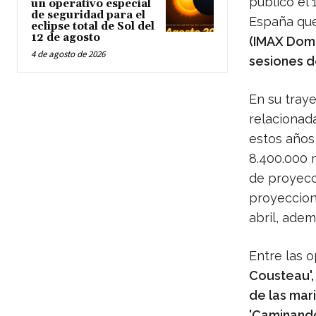
público el 
un operativo especial
de seguridad para el
España que
eclipse total de Sol del
12 de agosto
(IMAX Dome)
4 de agosto de 2026
sesiones d
En su tray
relacionada
estos años
8.400.000 
de proyecc
proyeccione
abril, adem
Entre las 
Cousteau',
de las mar
'Caminando