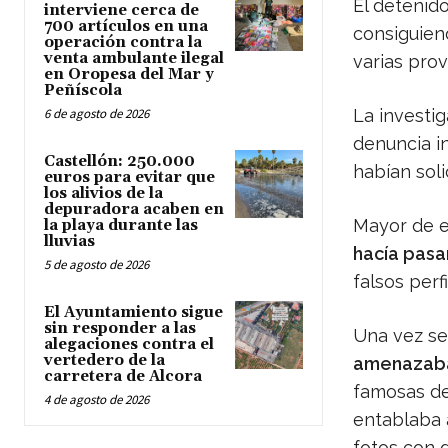
El detenid
interviene cerca de
700 artículos en una
consiguien
operación contra la
venta ambulante ilegal
varias prov
en Oropesa del Mar y
Peñíscola
6 de agosto de 2026
La investi
denuncia i
Castellón: 250.000
habían soli
euros para evitar que
los alivios de la
depuradora acaben en
Mayor de e
la playa durante las
lluvias
hacía pasa
5 de agosto de 2026
falsos perfi
El Ayuntamiento sigue
sin responder a las
Una vez se
alegaciones contra el
vertedero de la
amenazaba 
carretera de Alcora
famosas de
4 de agosto de 2026
entablaba 
fotos con d