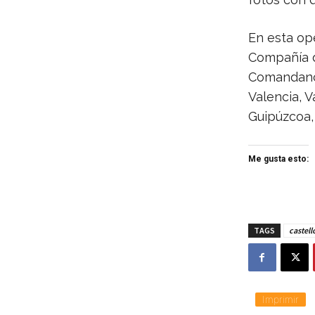
En esta op
Compañía d
Comandancia
Valencia, V
Guipúzcoa, 
Me gusta esto:
TAGS
castell
Imprimir