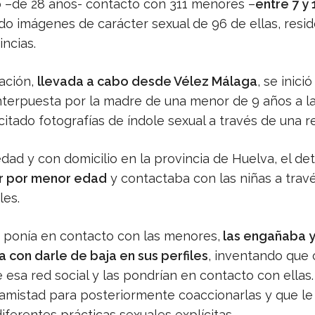
o –de 28 años- contactó con 311 menores –
entre 7 y 
do imágenes de carácter sexual de 96 de ellas, resi
incias.
gación,
llevada a cabo desde Vélez Málaga
, se inició
nterpuesta por la madre de una menor de 9 años a l
citado fotografías de índole sexual a través de una re
dad y con domicilio en la provincia de Huelva, el de
r por menor edad
y contactaba con las niñas a trav
les.
 ponía en contacto con las menores,
las engañaba 
con darle de baja en sus perfiles
, inventando que 
 esa red social y las pondrían en contacto con ellas
amistad para posteriormente coaccionarlas y que le
iferentes prácticas sexuales explícitas.