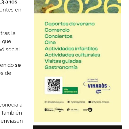
13 años
-,
dentes en
 tras la
a que
d social.
tenido
se
és de
y
conocía a
. También
 enviasen