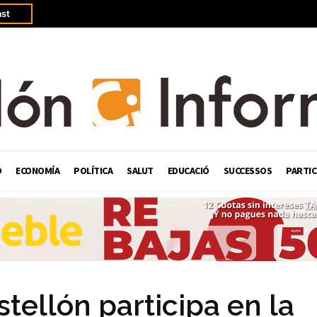
st
Ó
ECONOMÍA
POLÍTICA
SALUT
EDUCACIÓ
SUCCESSOS
PARTIC
stellón participa en la