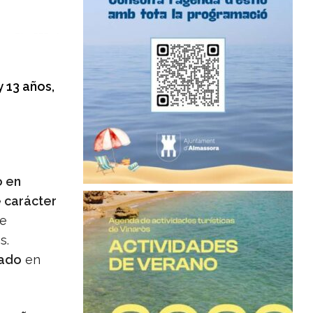
 13 años,
o en
e carácter
le
s.
pado
en