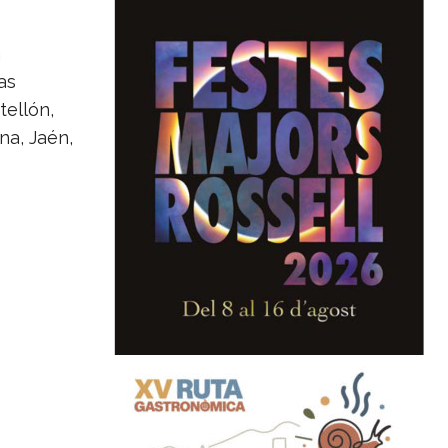
a
as
tellón,
na, Jaén,