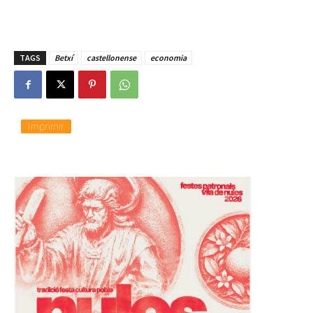
TAGS
Betxí
castellonense
economia
Imprimir