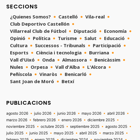
SECCIONS
¿Quienes Somos?
Castelló
Vila-real
Club Deportivo Castellón
Villarreal Club de Fútbol
Diputació
Economía
Opinió
Política
Turisme
Salut
Educació
Cultura
Successos - Tribunals
Participació
Esports
Ciència i tecnologia
Burriana
Vall d'Uixó
Onda
Almassora
Benicàssim
Nules
Orpesa
Vall d'Alba
L'Alcora
Peñíscola
Vinaròs
Benicarló
Sant Joan de Moró
Betxí
PUBLICACIONS
agosto 2026
julio 2026
junio 2026
mayo 2026
abril 2026
marzo 2026
febrero 2026
enero 2026
diciembre 2025
noviembre 2025
octubre 2025
septiembre 2025
agosto 2025
julio 2025
junio 2025
mayo 2025
abril 2025
marzo 2025
febrero 2025
enero 2025
diciembre 2024
noviembre 2024