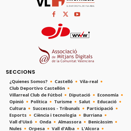
SECCIONS
¿Quienes Somos?
Castelló
Vila-real
Club Deportivo Castellón
Villarreal Club de Fútbol
Diputació
Economía
Opinió
Política
Turisme
Salut
Educació
Cultura
Successos - Tribunals
Participació
Esports
Ciència i tecnologia
Burriana
Vall d'Uixó
Onda
Almassora
Benicàssim
Nules
Orpesa
Vall d'Alba
L'Alcora